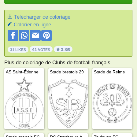
Télécharger ce coloriage
Colorier en ligne
41
3.8
31 LIKES
VOTES
/5
Plus de coloriage de Clubs de football français
AS Saint-Étienne
Stade brestois 29
Stade de Reims
Stade rennais FC
RC Strasbourg Alsace
Toulouse FC