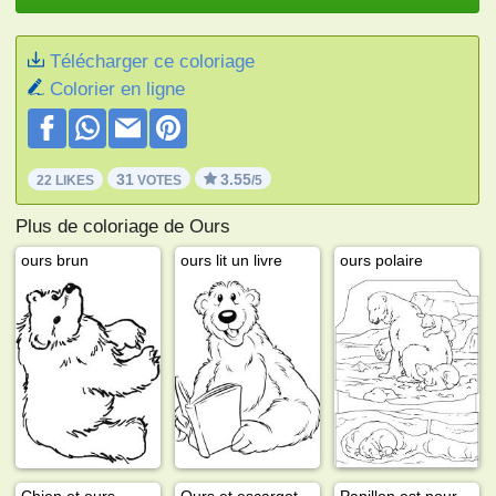
Télécharger ce coloriage
Colorier en ligne
31
3.55
22 LIKES
VOTES
/5
Plus de coloriage de Ours
ours brun
ours lit un livre
ours polaire
Chien et ours
Ours et escargot
Papillon est poursuivi par l'ours