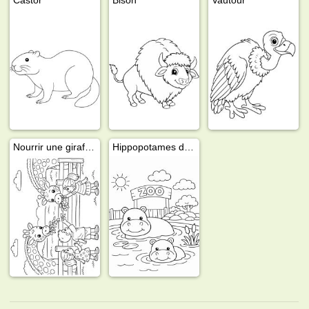
Nourrir une girafe au zoo
Hippopotames dans l'eau