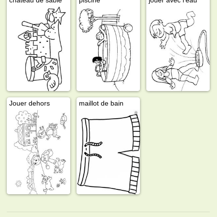
Jouer dehors
maillot de bain