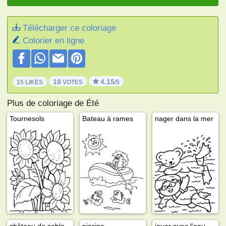
Télécharger ce coloriage
Colorier en ligne
18
4.15
15 LIKES
VOTES
/5
Plus de coloriage de Été
Tournesols
Bateau à rames
nager dans la mer
château de sable
piscine
jouer avec l'eau