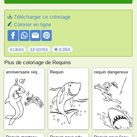
Télécharger ce coloriage
Colorier en ligne
12
3.35
8 LIKES
VOTES
/5
Plus de coloriage de Requins
anniversaire requin
Requin
requin dangereux
Requin-marteau
Requin pour adultes
Requin sous l'eau