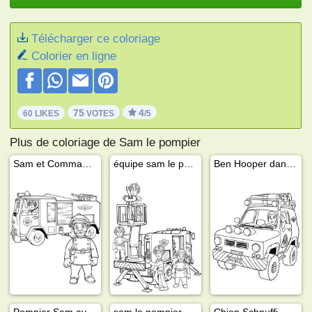
Télécharger ce coloriage
Colorier en ligne
75
4
60 LIKES
VOTES
/5
Plus de coloriage de Sam le pompier
Sam et Commandant Ernest Steele
équipe sam le pompier
Ben Hooper dans la voiture
Pompier Sam avec un chat
sam le pompier
Chien Schnuffi