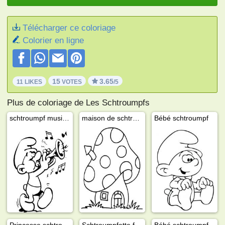
Télécharger ce coloriage
Colorier en ligne
15
3.65
11 LIKES
VOTES
/5
Plus de coloriage de Les Schtroumpfs
schtroumpf musicien
maison de schtroumpf
Bébé schtroumpf
Princesse schtroumpfette
Schtroumpfette fée
Bébé schtroumpf