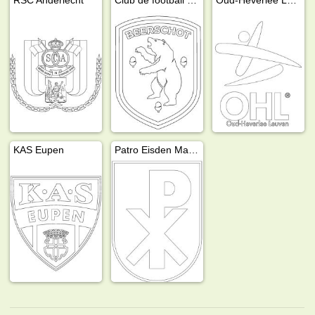
KAS Eupen
Patro Eisden Maasmechelen