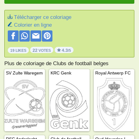
Télécharger ce coloriage
Colorier en ligne
22
4.3
19 LIKES
VOTES
/5
Plus de coloriage de Clubs de football belges
SV Zulte Waregem
KRC Genk
Royal Antwerp FC
RSC Anderlecht
Club de football Beerschot Anvers
Oud-Heverlee Louvain