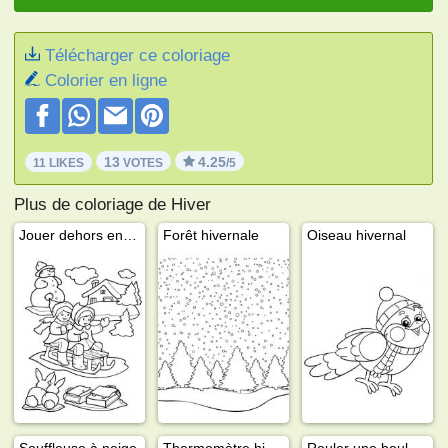
Télécharger ce coloriage
Colorier en ligne
13
4.25
11 LIKES
VOTES
/5
Plus de coloriage de Hiver
Jouer dehors en hiver
Forêt hivernale
Oiseau hivernal
Souffleuse à neige
Thermomètre hivernal
Rouler une boule de neige