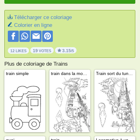
Télécharger ce coloriage
Colorier en ligne
19
3.15
12 LIKES
VOTES
/5
Plus de coloriage de Trains
train simple
train dans la montagne
Train sort du tunnel
quai
train
Locomotive à vapeur