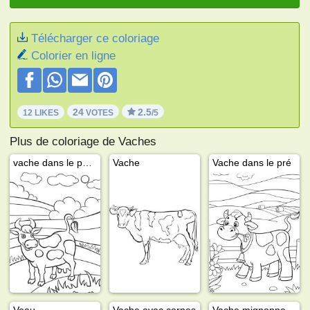
Télécharger ce coloriage
Colorier en ligne
24
2.5
12 LIKES
VOTES
/5
Plus de coloriage de Vaches
vache dans le paysage
Vache
Vache dans le pré
Veau
Vache avec cornes
Vache mignonne