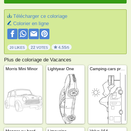
Télécharger ce coloriage
Colorier en ligne
22
4.55
20 LIKES
VOTES
/5
Plus de coloriage de Vacances
Morris Mini Minor
Lightyear One
Camping‐cars profilés
Manger au bord de la mer
Limousine
Volvo 164