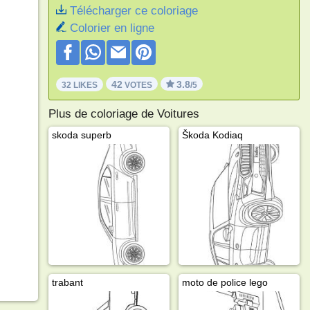
Télécharger ce coloriage
Colorier en ligne
42
3.8
32 LIKES
VOTES
/5
Plus de coloriage de Voitures
skoda superb
Škoda Kodiaq
trabant
moto de police lego