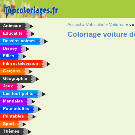
Accueil
»
Véhicules
»
Voitures
»
vo
Animaux
Coloriage voiture d
Éducatifs
Dessins animés
Disney
Filles
Film et télévision
Garçons
Géographie
Jeux
Les tout-petits
Mandalas
Pour adultes
Printables
Sport
Thèmes