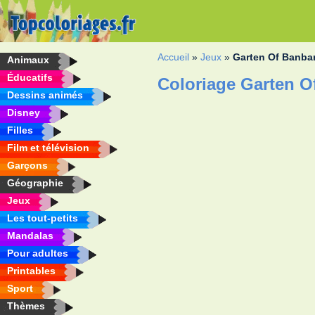
Accueil
»
Jeux
»
Garten Of Banba
Animaux
Éducatifs
Coloriage Garten O
Dessins animés
Disney
Filles
Film et télévision
Garçons
Géographie
Jeux
Les tout-petits
Mandalas
Pour adultes
Printables
Sport
Thèmes