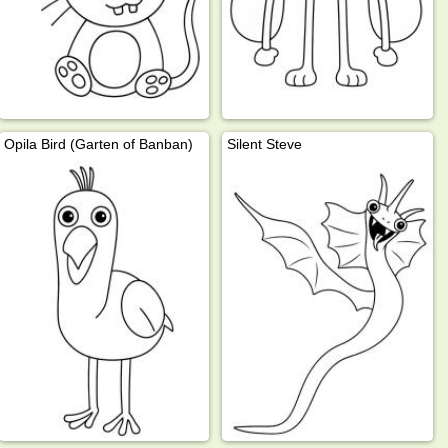
Opila Bird (Garten of Banban)
Silent Steve