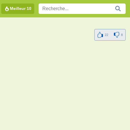
Meilleur 10
22
8