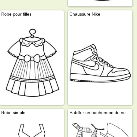
Robe pour filles
Chaussure Nike
Robe simple
Habiller un bonhomme de neige