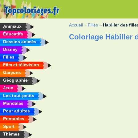
Accueil
»
Filles
»
Habiller des fille
Animaux
Éducatifs
Coloriage Habiller d
Dessins animés
Disney
Filles
Film et télévision
Garçons
Géographie
Jeux
Les tout-petits
Mandalas
Pour adultes
Printables
Sport
Thèmes