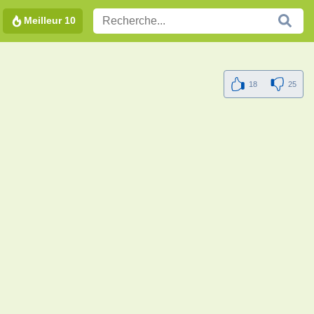
Meilleur 10
18
25