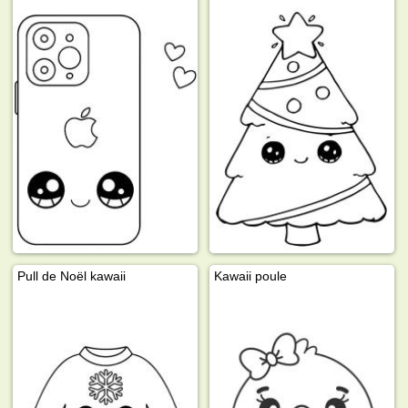
Pull de Noël kawaii
Kawaii poule