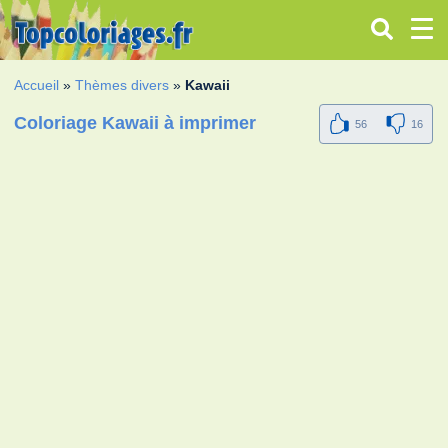
Accueil
»
Thèmes divers
»
Kawaii
Coloriage Kawaii à imprimer
56
16