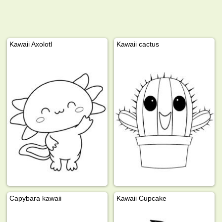
Kawaii Axolotl
Kawaii cactus
Capybara kawaii
Kawaii Cupcake