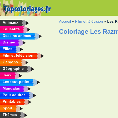
Accueil
»
Film et télévision
»
Les R
Animaux
Éducatifs
Coloriage Les Razm
Dessins animés
Disney
Filles
Film et télévision
Garçons
Géographie
Jeux
Les tout-petits
Mandalas
Pour adultes
Printables
Sport
Thèmes