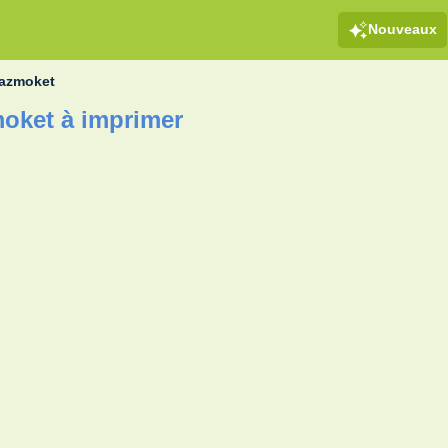
Nouveaux
azmoket
oket à imprimer