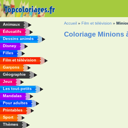
Accueil
»
Film et télévision
»
Minio
Animaux
Éducatifs
Coloriage Minions 
Dessins animés
Disney
Filles
Film et télévision
Garçons
Géographie
Jeux
Les tout-petits
Mandalas
Pour adultes
Printables
Sport
Thèmes