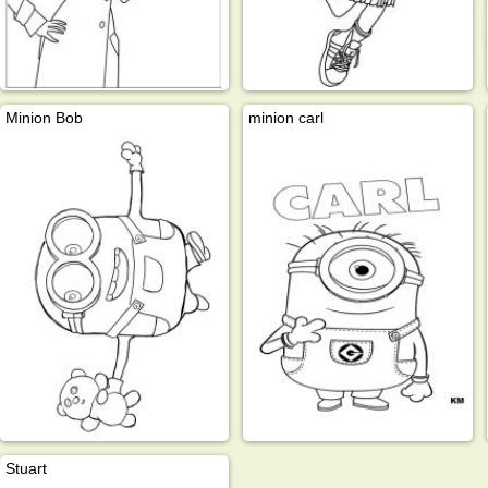
Minion Bob
minion carl
Stuart