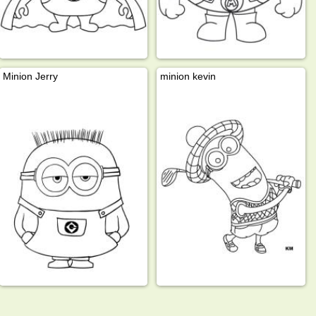
Minion Jerry
minion kevin