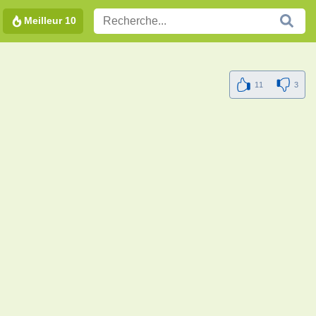
Meilleur 10
11
3