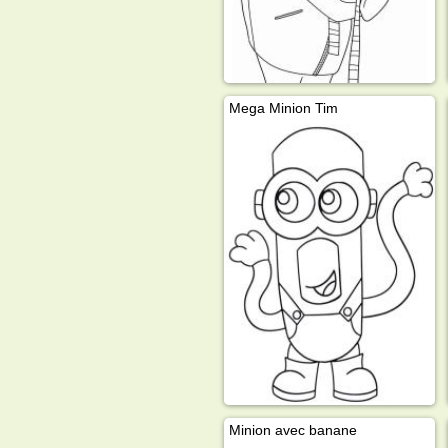
Mega Minion Tim
Minion avec banane