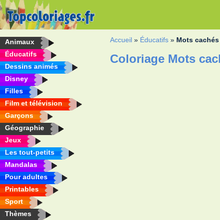
Accueil
»
Éducatifs
»
Mots cachés
Animaux
Éducatifs
Coloriage Mots cac
Dessins animés
Disney
Filles
Film et télévision
Garçons
Géographie
Jeux
Les tout-petits
Mandalas
Pour adultes
Printables
Sport
Thèmes