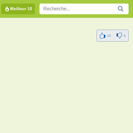
Meilleur 10
13
6