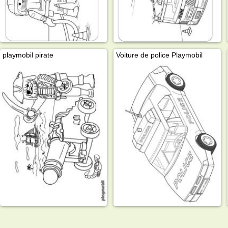
playmobil pirate
Voiture de police Playmobil