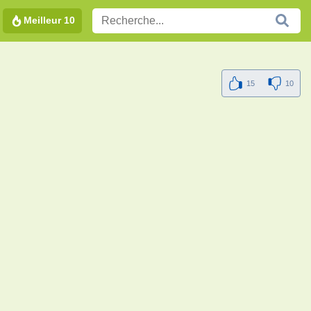
Meilleur 10
15
10