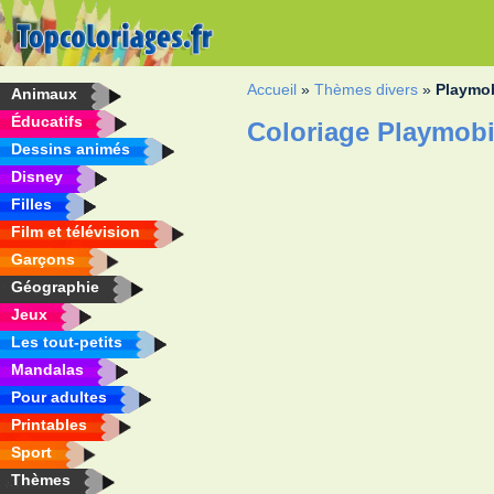
Accueil
»
Thèmes divers
»
Playmob
Animaux
Éducatifs
Coloriage Playmobi
Dessins animés
Disney
Filles
Film et télévision
Garçons
Géographie
Jeux
Les tout-petits
Mandalas
Pour adultes
Printables
Sport
Thèmes