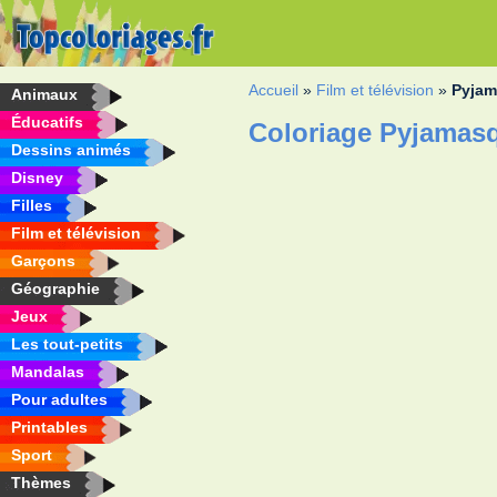
Accueil
»
Film et télévision
»
Pyja
Animaux
Éducatifs
Coloriage Pyjamas
Dessins animés
Disney
Filles
Film et télévision
Garçons
Géographie
Jeux
Les tout-petits
Mandalas
Pour adultes
Printables
Sport
Thèmes