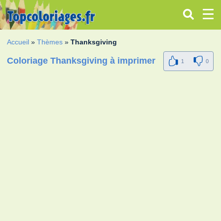
Accueil
»
Thèmes
»
Thanksgiving
Coloriage Thanksgiving à imprimer
1
0