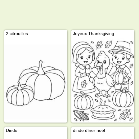
2 citrouilles
Joyeux Thanksgiving
Dinde
dinde dîner noël