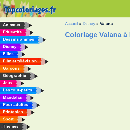
Accueil
»
Disney
»
Vaiana
Animaux
Éducatifs
Coloriage Vaiana à
Dessins animés
Disney
Filles
Film et télévision
Garçons
Géographie
Jeux
Les tout-petits
Mandalas
Pour adultes
Printables
Sport
Thèmes