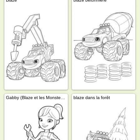
Blaze
blaze bétonnière
Gabby (Blaze et les Monster Machines)
blaze dans la forêt