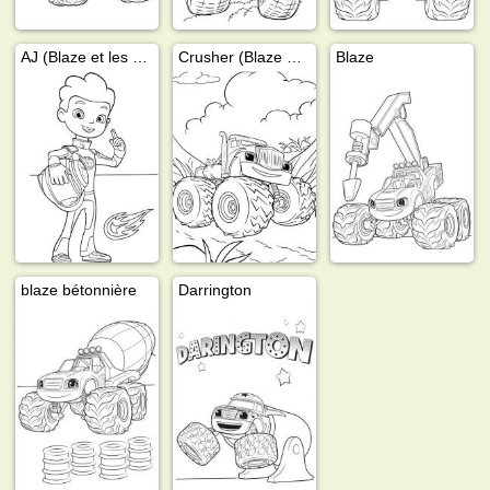
AJ (Blaze et les Monster Machines)
Crusher (Blaze et les Monster Machines)
Blaze
blaze bétonnière
Darrington