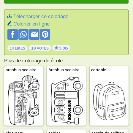
Télécharger ce coloriage
Colorier en ligne
18
3.9
14 LIKES
VOTES
/5
Plus de coloriage de école
autobus scolaire américain
Autobus scolaire
cartable
bloc-note
cahier
dessin de chiffres