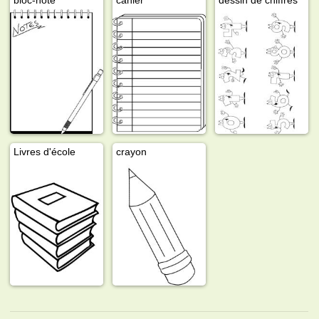
Livres d'école
crayon