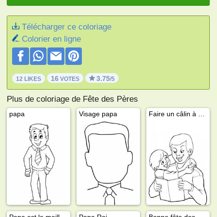
Télécharger ce coloriage
Colorier en ligne
16
3.75
12 LIKES
VOTES
/5
Plus de coloriage de Fête des Pères
papa
Visage papa
Faire un câlin à papa
Papa est le meilleur
Papa Roi
Bonne fête des Pères, Papa