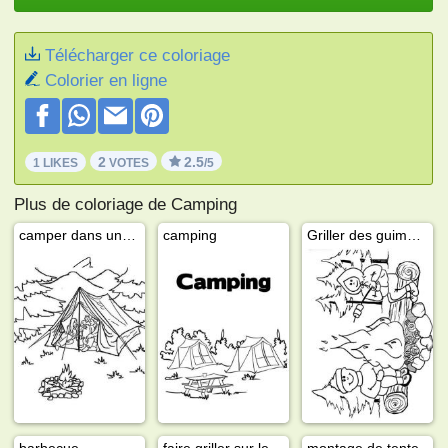
Télécharger ce coloriage
Colorier en ligne
2
2.5
1 LIKES
VOTES
/5
Plus de coloriage de Camping
camper dans une tente
camping
Griller des guimauves
barbecue
faire griller sur le feu
montage de tente