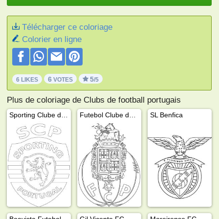
Télécharger ce coloriage
Colorier en ligne
6
5
6 LIKES
VOTES
/5
Plus de coloriage de Clubs de football portugais
Sporting Clube de Portugal
Futebol Clube do Porto
SL Benfica
Boavista Futebol Clube
Gil Vicente FC
Moreirense FC