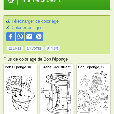
Imprimer ce dessin
Télécharger ce coloriage
Colorier en ligne
14
4.3
12 LIKES
VOTES
/5
Plus de coloriage de Bob l'éponge
Bob l'Eponge sur les épaules de Patrick
Crabe Croustillant
Bob l'éponge, Gary l'escargot et Mme Puff