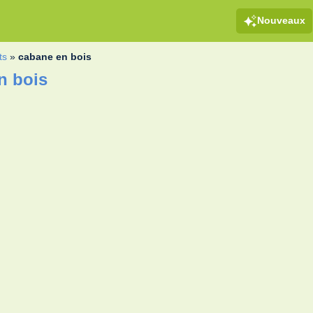
Nouveaux
ts
»
cabane en bois
n bois