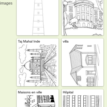
s images
Taj Mahal Inde
villa
Maisons en ville
Hôpital