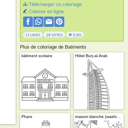
Télécharger ce coloriage
Colorier en ligne
18
3.6
13 LIKES
VOTES
/5
Plus de coloriage de Batiments
bâtiment scolaire
Hôtel Burj-al-Arab
Phare
maison blanche (washington)