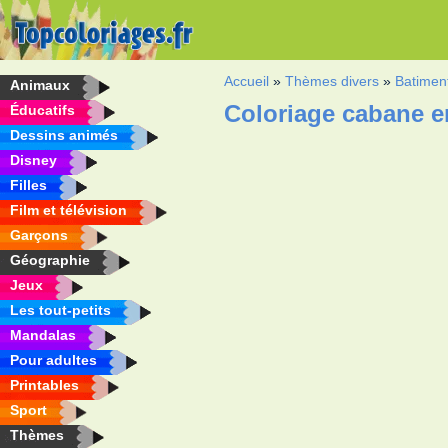
Accueil
»
Thèmes divers
»
Batimen
Animaux
Coloriage cabane e
Éducatifs
Dessins animés
Disney
Filles
Film et télévision
Garçons
Géographie
Jeux
Les tout-petits
Mandalas
Pour adultes
Printables
Sport
Thèmes