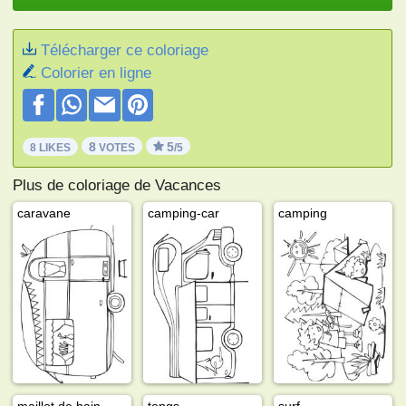
Télécharger ce coloriage
Colorier en ligne
8
5
8 LIKES
VOTES
/5
Plus de coloriage de Vacances
caravane
camping-car
camping
maillot de bain
tongs
surf