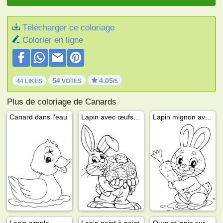
Télécharger ce coloriage
Colorier en ligne
54
4.05
44 LIKES
VOTES
/5
Plus de coloriage de Canards
Canard dans l'eau
Lapin avec œufs de Pâques
Lapin mignon avec une carotte
Lapin simple
Lapin point à point
Ours et lapin sur un ring de boxe