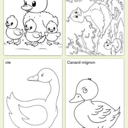
oie
Canard mignon