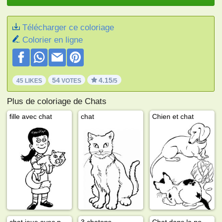
Télécharger ce coloriage
Colorier en ligne
54
4.15
45 LIKES
VOTES
/5
Plus de coloriage de Chats
fille avec chat
chat
Chien et chat
chat joue avec papillon
3 chatons
Chat dans la poussette