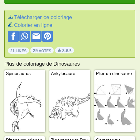
Télécharger ce coloriage
Colorier en ligne
29
3.6
21 LIKES
VOTES
/5
Plus de coloriage de Dinosaures
Spinosaurus
Ankylosaure
Plier un dinosaure
Dinosaure mignon
Tyrannosaure Rex
Carnotaurus