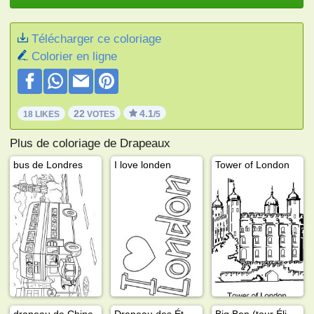
Télécharger ce coloriage
Colorier en ligne
22
4.1
18 LIKES
VOTES
/5
Plus de coloriage de Drapeaux
bus de Londres
I love londen
Tower of London
drapeau de Chine
Drapeau des États-Unis
Big Ben (tour Élisabeth)