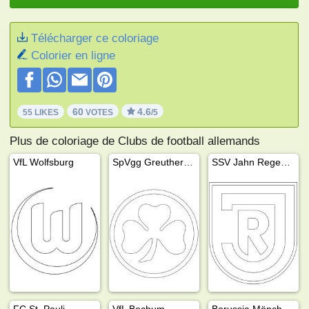
Télécharger ce coloriage
Colorier en ligne
60
4.6
55 LIKES
VOTES
/5
Plus de coloriage de Clubs de football allemands
VfL Wolfsburg
SpVgg Greuther Fürth
SSV Jahn Regensburg
FC St. Pauli
VfL Bochum
Borussia Mönchengladbach