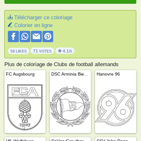
Télécharger ce coloriage
Colorier en ligne
71
4.1
58 LIKES
VOTES
/5
Plus de coloriage de Clubs de football allemands
FC Augsbourg
DSC Arminia Bielefeld
Hanovre 96
VfL Wolfsburg
SpVgg Greuther Fürth
SSV Jahn Regensburg