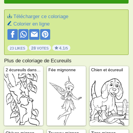
Télécharger ce coloriage
Colorier en ligne
28
4.1
23 LIKES
VOTES
/5
Plus de coloriage de Ecureuils
2 écureuils dans un arbre
Fée mignonne
Chien et écureuil
Chèvre mignon
Taureau mignon
Tigre mignon