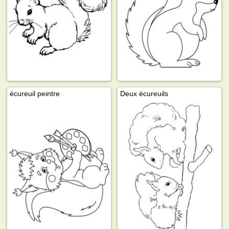
écureuil peintre
Deux écureuils