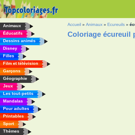
Accueil
»
Animaux
»
Ecureuils
»
éc
Animaux
Coloriage écureuil 
Éducatifs
Dessins animés
Disney
Filles
Film et télévision
Garçons
Géographie
Jeux
Les tout-petits
Mandalas
Pour adultes
Printables
Sport
Thèmes