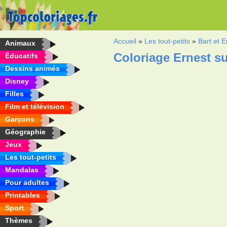
Accueil
»
Les tout-petits
»
Bart et E
Animaux
Coloriage Ernest su
Éducatifs
Dessins animés
Disney
Filles
Film et télévision
Garçons
Géographie
Jeux
Les tout-petits
Mandalas
Pour adultes
Printables
Sport
Thèmes