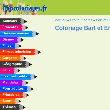
Accueil
»
Les tout-petits
»
Bart et E
Animaux
Coloriage Bart et E
Éducatifs
Dessins animés
Disney
Filles
Film et télévision
Garçons
Géographie
Jeux
Les tout-petits
Mandalas
Pour adultes
Printables
Sport
Thèmes