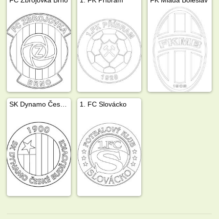
SK Dynamo České Budějovice
1. FC Slovácko