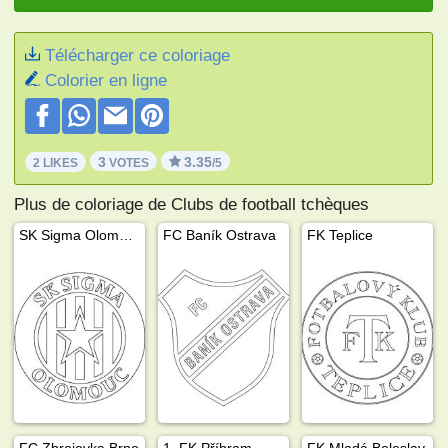
Télécharger ce coloriage
Colorier en ligne
3
3.35
2 LIKES
VOTES
/5
Plus de coloriage de Clubs de football tchèques
SK Sigma Olomouc
FC Baník Ostrava
FK Teplice
FC Zbrojovka Brno
1. FK Příbram
FK Mladá Boleslav