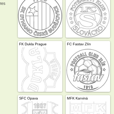
res
FK Dukla Prague
FC Fastav Zlín
SFC Opava
MFK Karviná