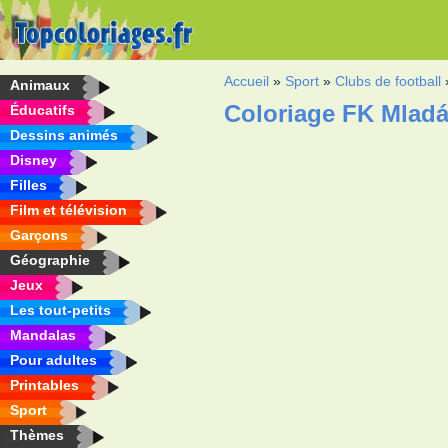
Accueil
»
Sport
»
Clubs de football
Animaux
Coloriage FK Mladá
Éducatifs
Dessins animés
Disney
Filles
Film et télévision
Garçons
Géographie
Jeux
Les tout-petits
Mandalas
Pour adultes
Printables
Sport
Thèmes