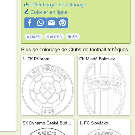
Télécharger ce coloriage
Colorier en ligne
4
5
4 LIKES
VOTES
/5
Plus de coloriage de Clubs de football tchèques
1. FK Příbram
FK Mladá Boleslav
SK Dynamo České Budějovice
1. FC Slovácko