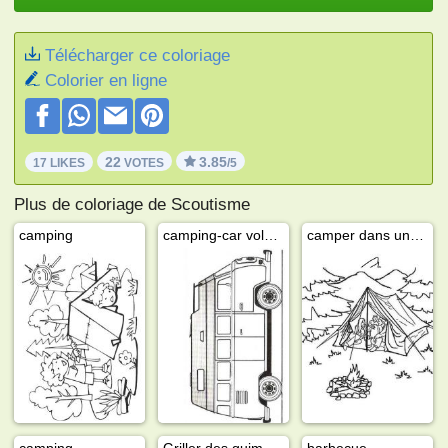
Télécharger ce coloriage
Colorier en ligne
22
3.85
17 LIKES
VOTES
/5
Plus de coloriage de Scoutisme
camping
camping-car volkswagen t2
camper dans une tente
camping
Griller des guimauves
barbecue