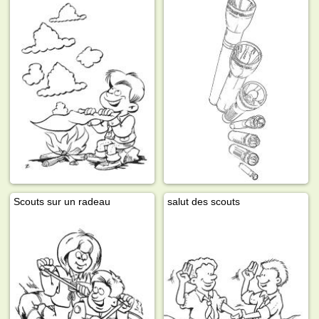
Scouts sur un radeau
salut des scouts