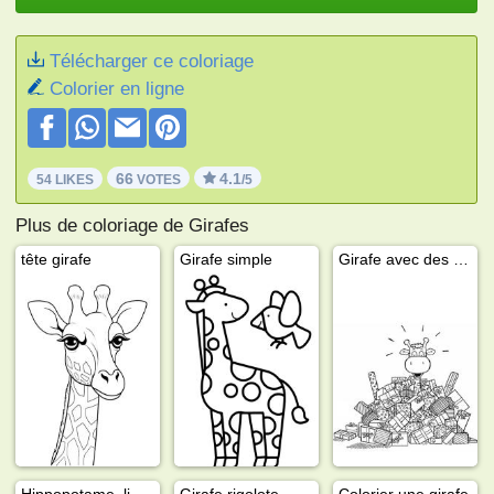
Télécharger ce coloriage
Colorier en ligne
66
4.1
54 LIKES
VOTES
/5
Plus de coloriage de Girafes
tête girafe
Girafe simple
Girafe avec des cadeaux
Hippopotame, lion, girafe et singe
Girafe rigolote
Colorier une girafe