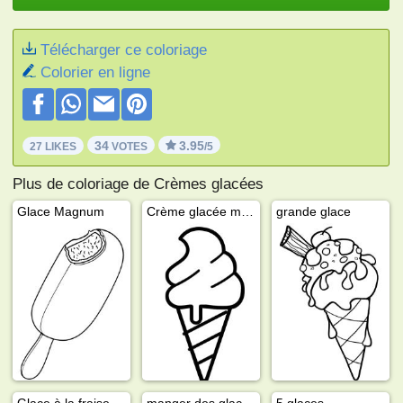
Télécharger ce coloriage
Colorier en ligne
34
3.95
27 LIKES
VOTES
/5
Plus de coloriage de Crèmes glacées
Glace Magnum
Crème glacée molle
grande glace
Glace à la fraise
manger des glaces
5 glaces